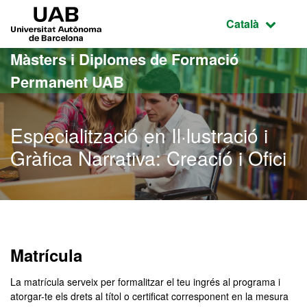
Ves al contingut principal
Ves a la navegació de la pàgina
UAB Universitat Autònoma de Barcelona
Idioma selecci
Català
Màsters i Diplomes de Formació
Permanent UAB
Especialització en Il·lustració i
Gràfica Narrativa: Creació i Ofici
Matrícula
La matrícula serveix per formalitzar el teu ingrés al programa i
atorgar-te els drets al títol o certificat corresponent en la mesura