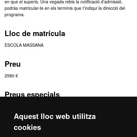
en que el superis. Una vegada rebis la notificació d’admissió,
podràs matricular-te en els terminis que t’indiqui la direcció del
programa.
Lloc de matrícula
ESCOLA MASSANA
Preu
2580 €
Preus especials
Preu especial: 2451 €
Col·lectiu d'aplicació: Ex-alumnes i personal de l'Escola Massana i
Aquest lloc web utilitza
persones amb discapacitat
cookies