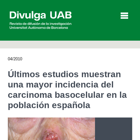
p
a
l
04/2010
Artículos
Entrevistas
Vídeos
Últimos estudios muestran
una mayor incidencia del
carcinoma basocelular en la
Agenda
población española
English
Català
BUSCAR