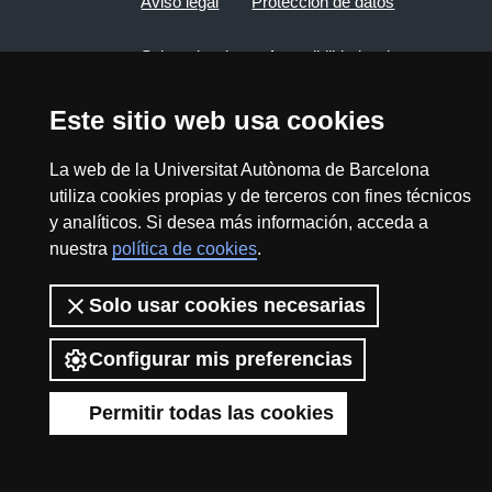
Aviso legal
Protección de datos
Sobre el web
Accesibilidad web
Mapa del web UAB
Este sitio web usa cookies
La web de la Universitat Autònoma de Barcelona
2026 Divulga UAB - Commons Reconocimiento -
utiliza cookies propias y de terceros con fines técnicos
No Comercial (CC BY NC) - ISSN: 2014-6388
y analíticos. Si desea más información, acceda a
View low-bandwidth version
nuestra
política de cookies
.
Solo usar cookies necesarias
Configurar mis preferencias
Permitir todas las cookies