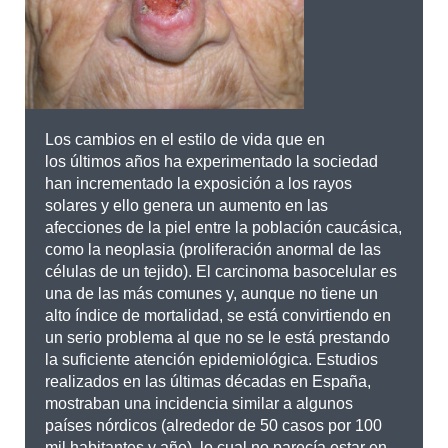
Los cambios en el estilo de vida que en
los últimos años ha experimentado la sociedad
han incrementado la exposición a los rayos
solares y ello genera un aumento en las
afecciones de la piel entre la población caucásica,
como la neoplasia (proliferación anormal de las
células de un tejido). El carcinoma basocelular es
una de las más comunes y, aunque no tiene un
alto índice de mortalidad, se está convirtiendo en
un serio problema al que no se le está prestando
la suficiente atención epidemiológica. Estudios
realizados en las últimas décadas en España,
mostraban una incidencia similar a algunos
países nórdicos (alrededor de 50 casos por 100
mil habitantes y año), lo cual no parecía estar en