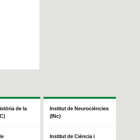
istòria de la
Institut de Neurociències
HC)
(INc)
de
Institut de Ciència i