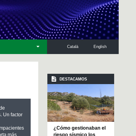
Català
English
DESTACAMOS
 de
 Un factor
¿Cómo gestionaban el
impacientes
riesgo sísmico los
orta más