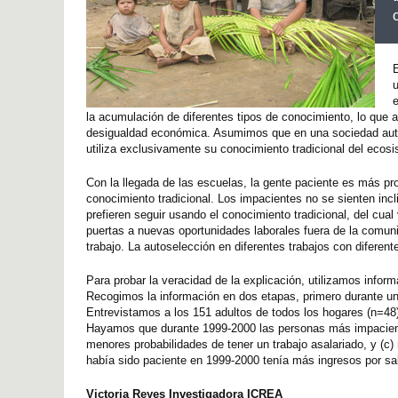
e
la acumulación de diferentes tipos de conocimiento, lo que a
desigualdad económica. Asumimos que en una sociedad autos
utiliza exclusivamente su conocimiento tradicional del ecos
Con la llegada de las escuelas, la gente paciente es más pro
conocimiento tradicional. Los impacientes no se sienten incli
prefieren seguir usando el conocimiento tradicional, del cual
puertas a nuevas oportunidades laborales fuera de la comuni
trabajo. La autoselección en diferentes trabajos con difere
Para probar la veracidad de la explicación, utilizamos info
Recogimos la información en dos etapas, primero durante un
Entrevistamos a los 151 adultos de todos los hogares (n=48
Hayamos que durante 1999-2000 las personas más impaciente
menores probabilidades de tener un trabajo asalariado, y (
había sido paciente en 1999-2000 tenía más ingresos por sal
Victoria Reyes Investigadora ICREA