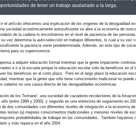
oportunidades de tener un trabajo asalariado a la larga.
En el artículo ofrecemos una explicación de los orígenes de la desigualdad 
una sociedad económicamente autosuficiente se abre a la economía de merca
slabón de la cadena lo encontramos en el nivel de paciencia de las personas
 su vez determina la auto-selección en trabajos diferentes, lo cual a su vez c
uficiente la paciencia viene predeterminada. Además, en este tipo de socie
istema para su supervivencia.
pensa a adquirir educación formal mientras que la gente impaciente continúa 
nados a ir a la escuela porque la educación escolar sólo da beneficios en el l
 ven los beneficios en el corto plazo. Pero en el largo plazo la educación esco
dad, mientras que la gente que sólo tiene conocimiento tradicional no puede
ntes salarios es una causa directa de las desigualdades económicas.
rmación de los Tsimane', una sociedad de cazadores-recolectores de la Amazon
 año (entre 1999 y 2000), y segundo en una entrevista de seguimiento en 20
) de dos comunidades con diferentes niveles de integración a la economía d
s tenían (a) mejores conocimientos tradicionales y menores niveles de esco
c) mayores probabilidades de trabajar en las comunidades. También hayamos 
ario y más riqueza en el año 2004.