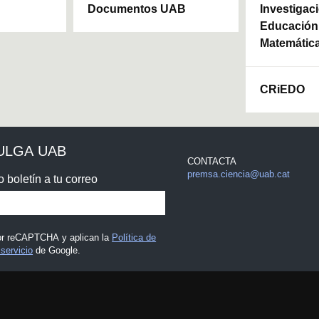
Documentos UAB
Investigaci
Educación 
Matemátic
CRiEDO
ULGA UAB
CONTACTA
premsa.ciencia@uab.cat
o boletín a tu correo
por reCAPTCHA y aplican la
Política de
servicio
de Google.
 legal