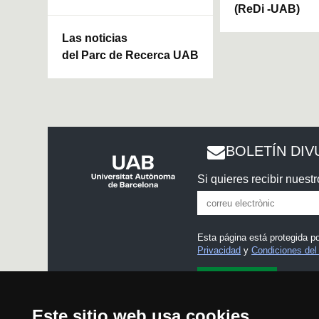
(ReDi -UAB)
Las noticias
del Parc de Recerca UAB
BOLETÍN DIV
Si quieres recibir nuestr
Esta página está protegida 
Privacidad
y
Condiciones del 
He leído y acepto el
Aviso
Este sitio web usa cookies