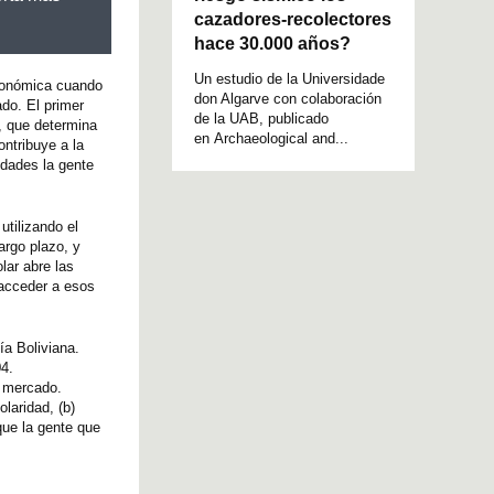
cazadores-recolectores
hace 30.000 años?
Un estudio de la Universidade
económica cuando
don Algarve con colaboración
do. El primer
de la UAB, publicado
, que determina
en Archaeological and...
ontribuye a la
dades la gente
utilizando el
argo plazo, y
lar abre las
 acceder a esos
ía Boliviana.
04.
e mercado.
laridad, (b)
que la gente que