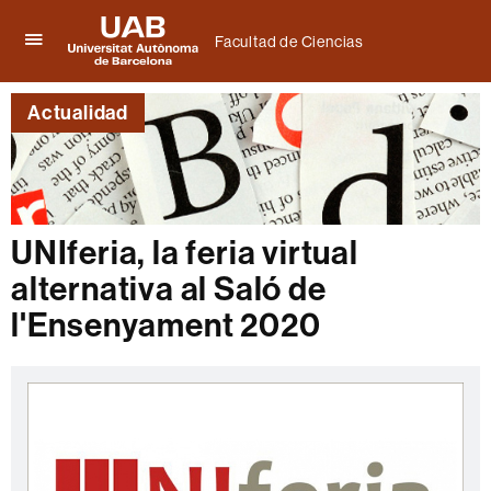
Facultad de Ciencias
Clica
UAB
aquí
Universitat
para
Actualidad
Autònoma
desplegar
de
el
Barcelona
menú
de
Facultad
de
UNIferia, la feria virtual
Ciencias
alternativa al Saló de
l'Ensenyament 2020