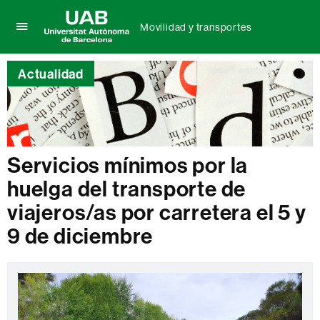
Movilidad y transportes
Clica
UAB
aquí
Universitat
para
Actualidad
Autònoma
desplegar
de
el
Barcelona
menú
de
Movilidad
y
Servicios mínimos por la
transportes
huelga del transporte de
viajeros/as por carretera el 5 y
9 de diciembre