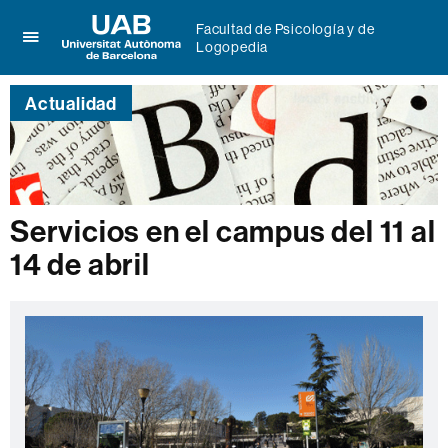
Facultad de Psicología y de
Logopedia
Clica
UAB
aquí
Universitat
para
Actualidad
Autònoma
desplegar
de
el
Barcelona
menú
de
Facultad
de
Servicios en el campus del 11 al
Psicología
14 de abril
y
de
Logopedia