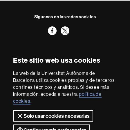
Síguenos en las redes sociales
Facebook
Twitter
Reconocimiento internacional de la excelencia
HR
Este sitio web usa cookies
Excellence
in
La web de la Universitat Autònoma de
Research
Con la financiación de
-
Barcelona utiliza cookies propias y de terceros
Euraxess
con fines técnicos y analíticos. Si desea más
información, acceda a nuestra
política de
cookies
.
Sobre
esta
Solo usar cookies necesarias
web
Aviso legal
Protección de datos
Sobre el
web
Accesibilidad web
Mapa del web UAB