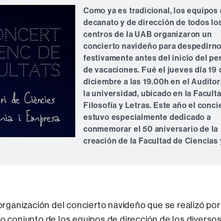
Como ya
es
tradicional
, los equipos
decanato
y
de dirección
de todos lo
centros de la
UAB
organizaron
un
concierto
navideño para
despedirn
festivamente
antes
del inicio del
pe
de vacaciones
.
Fué el
jueves día
19 
diciembre
a las 19.00h
en el Auditor
la universidad,
ubicado en la
Facult
Filosofía
y Letras
.
Este año el
conci
estuvo especialmente
dedicado a
conmemorar el 50 aniversario
de la
creación
de la Facultad
de Ciencias 
 organización del concierto navideño que se realizó por
zo conjunto de los equipos de dirección de los diverso