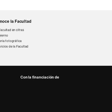
noce la Facultad
Facultad en cifras
ierno
ería fotográfica
vicios de la Facultad
Con la financiación de