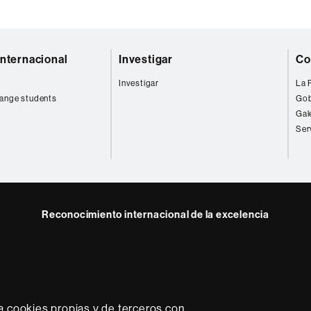
internacional
Investigar
Co
Investigar
La 
ange students
Gob
Gal
Ser
Reconocimiento internacional de la excelencia
HR
Excellence
in
Research
-
a cookies propias y de terceros con
Euraxess