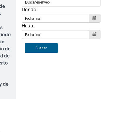
de
Desde
s
Hasta
os
ríodo
de
io
de
Buscar
ad
de
erto
y
de
s