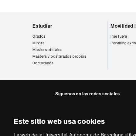
Mapa
Estudiar
Movilidad 
web
Grados
Irse fuera
Mínors
Incoming exch
Másters oficiales
Másters y postgrados propios
Doctorados
Síguenos en las redes sociales
Facebook
Twitter
Este sitio web usa cookies
Sobre
esta
La web de la Universitat Autònoma de Barcelona utiliz