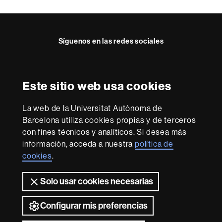
Síguenos en las redes sociales
Reconocimiento internacional de la excelencia
Este sitio web usa cookies
HR
Excellence
La web de la Universitat Autònoma de
in
Barcelona utiliza cookies propias y de terceros
Research
con fines técnicos y analíticos. Si desea más
-
Con la financiación de
Euraxess
información, acceda a nuestra
política de
cookies
.
Sobre
Solo usar cookies necesarias
esta
web
Inicio
Aviso legal
Sobre el web
Accesibilidad web
Configurar mis preferencias