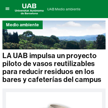
UAB Medio ambiente
Clica
UAB
aquí
Universitat
para
Medio ambiente
Autònoma
desplegar
de
el
Barcelona
menú
de
UAB
Medio
LA UAB impulsa un proyecto
ambiente
piloto de vasos reutilizables
para reducir residuos en los
bares y cafeterías del campus