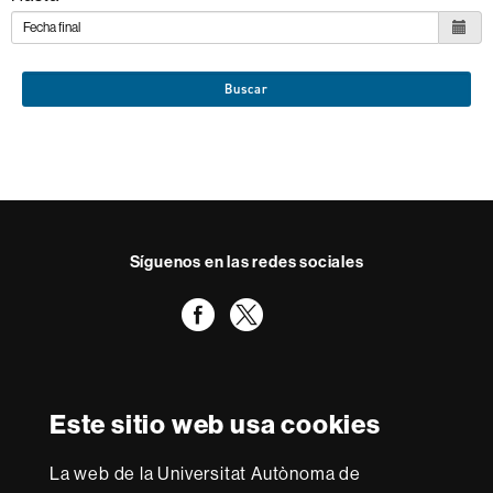
Buscar
Síguenos en las redes sociales
Facebook
Twitter
Reconocimiento internacional de la excelencia
HR
Este sitio web usa cookies
Excellence
in
Research
La web de la Universitat Autònoma de