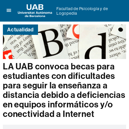
Facultad de Psicología y de
Logopedia
Clica
UAB
aquí
Universitat
para
Actualidad
Autònoma
desplegar
de
el
Barcelona
menú
de
Facultad
de
LA UAB convoca becas para
Psicología
y
estudiantes con dificultades
de
Logopedia
para seguir la enseñanza a
distancia debido a deficiencias
en equipos informáticos y/o
conectividad a Internet