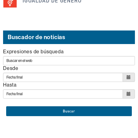
IGUALDAD DE GÉNERO
noticia
se
engloba
dentro
de
Buscador de noticias
los
Expresiones de búsqueda
siguientes
ODS
Desde
Hasta
Buscar