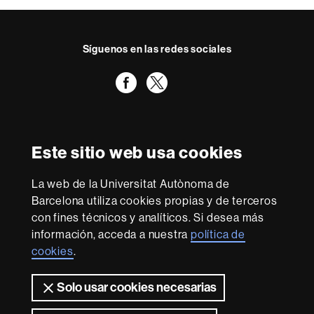
Síguenos en las redes sociales
Facebook
Twitter
Reconocimiento internacional de la excelencia
HR
Este sitio web usa cookies
Excellence
in
Research
La web de la Universitat Autònoma de
-
Con la financiación de
Barcelona utiliza cookies propias y de terceros
Euraxess
con fines técnicos y analíticos. Si desea más
información, acceda a nuestra
política de
cookies
.
Sobre
esta
Solo usar cookies necesarias
web
Aviso legal
Protección de datos
Sobre el