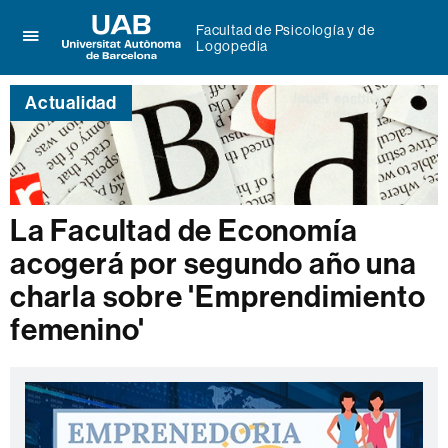
Facultad de Psicología y de
Logopedia
Clica
UAB
aquí
Universitat
para
Actualidad
Autònoma
desplegar
de
el
Barcelona
menú
de
Facultad
de
La Facultad de Economía
Psicología
y
acogerá por segundo año una
de
Logopedia
charla sobre 'Emprendimiento
femenino'