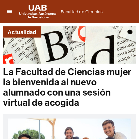
Facultad de Ciencias
Clica
UAB
aquí
Universitat
para
Actualidad
Autònoma
desplegar
de
el
Barcelona
menú
de
Facultad
de
La Facultad de Ciencias mujer
Ciencias
la bienvenida al nuevo
alumnado con una sesión
virtual de acogida