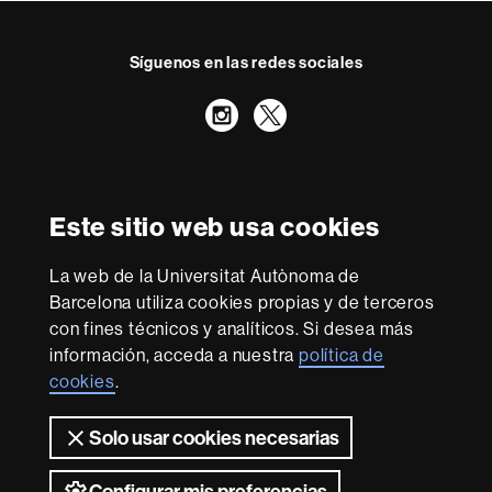
Síguenos en las redes sociales
Instagram
Twitter
Reconocimiento internacional de la excelencia
HR
Este sitio web usa cookies
Excellence
in
La web de la Universitat Autònoma de
Research
Con la financiación de
-
Barcelona utiliza cookies propias y de terceros
Euraxess
con fines técnicos y analíticos. Si desea más
información, acceda a nuestra
política de
cookies
.
Sobre
esta
Solo usar cookies necesarias
web
Aviso legal
Protección de datos
Sobre el
web
Accesibilidad web
Mapa del web UAB
Configurar mis preferencias