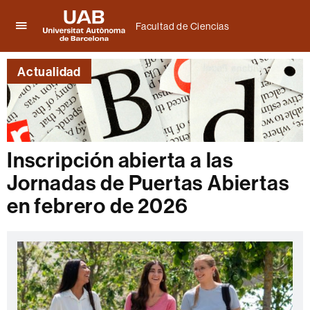
Facultad de Ciencias
Clica
UAB
aquí
Universitat
para
Actualidad
Autònoma
desplegar
de
el
Barcelona
menú
de
Facultad
de
Inscripción abierta a las
Ciencias
Jornadas de Puertas Abiertas
en febrero de 2026