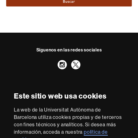
Buscar
Síguenos en las redes sociales
Instagram
Twitter
Reconocimiento internacional de la excelencia
HR
Este sitio web usa cookies
Excellence
in
La web de la Universitat Autònoma de
Research
Con la financiación de
-
Barcelona utiliza cookies propias y de terceros
Euraxess
con fines técnicos y analíticos. Si desea más
información, acceda a nuestra
política de