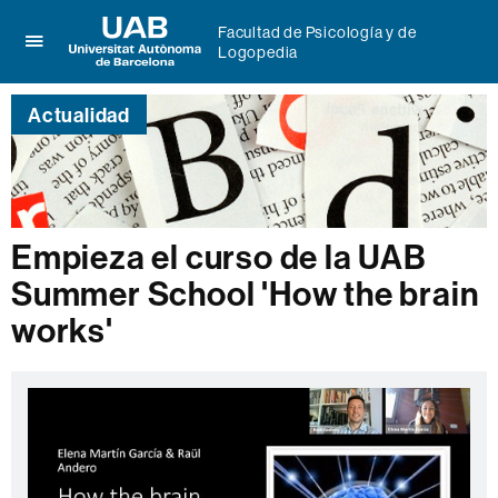
Facultad de Psicología y de
Logopedia
Clica
UAB
aquí
Universitat
para
Actualidad
Autònoma
desplegar
de
el
Barcelona
menú
de
Facultad
de
Empieza el curso de la UAB
Psicología
Summer School 'How the brain
y
de
works'
Logopedia