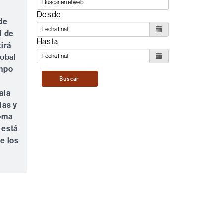
Desde
de
l de
Hasta
irá
lobal
empo
Buscar
sala
ias y
noma
 está
e los