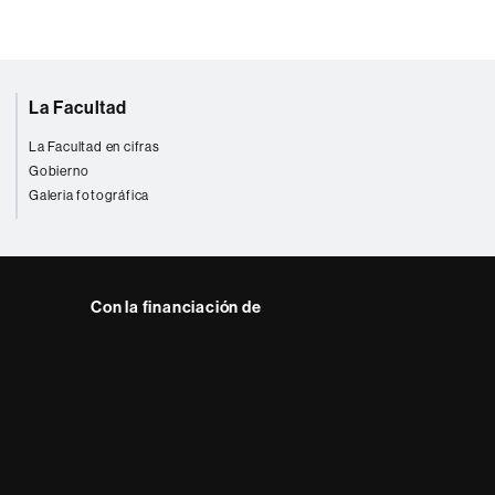
La Facultad
La Facultad en cifras
Gobierno
Galeria fotográfica
Con la financiación de
 del web UAB