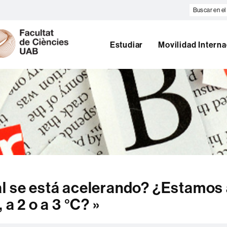
Buscar
en
U
el
A
web
B
Estudiar
Movilidad Interna
al se está acelerando? ¿Estamos
 a 2 o a 3 °C? »