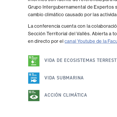
Grupo Intergubernamental de Expertos so
cambio climático causado por las activi
La conferencia cuenta con la colaboració
Sección Territorial del Vallès. Abierta a
en directo por el
canal Youtube de la Fac
Esta
VIDA DE ECOSISTEMAS TERRES
noticia
se
engloba
VIDA SUBMARINA
dentro
de
ACCIÓN CLIMÁTICA
los
siguientes
ODS