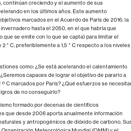
s, continúan creciendo y el aumento de sus
elerando en los últimos años. Este aumento
objetivos marcados en el Acuerdo de París de 2016: la
invernadero hasta el 2050, en el que habría que
 que se emite con lo que se capta) para limitar el
2 ° C, preferiblemente a 1,5 ° C respecto a los niveles
stiones como: ¿Se está acelerando el calentamiento
¿Seremos capaces de lograr el objetivo de pararlo a
s 2 º C marcados por París? ¿Qué esfuerzos se necesita
ligros de no conseguirlo?
ismo formado por decenas de científicos
nes que desde 2006 aporta anualmente información
naturales y antropogénicos de dióxido de carbono. Su
la Organización Meteorológica Mundial (OMM) y el