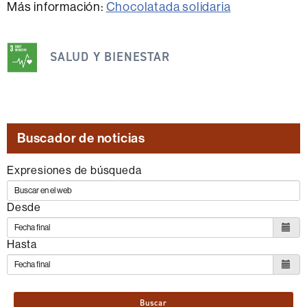
Más información:
Chocolatada solidaria
Esta
noticia
SALUD Y BIENESTAR
se
engloba
dentro
de
Buscador de noticias
los
siguientes
Expresiones de búsqueda
ODS
Desde
Hasta
Buscar