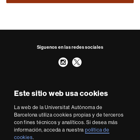
Síguenos en las redes sociales
Instagram
Twitter
Reconocimiento internacional de la excelencia
HR
Este sitio web usa cookies
Excellence
in
Research
La web de la Universitat Autònoma de
-
Con la financiación de
Barcelona utiliza cookies propias y de terceros
Euraxess
con fines técnicos y analíticos. Si desea más
información, acceda a nuestra
política de
cookies
.