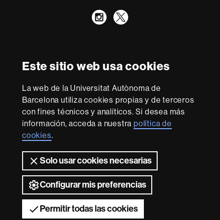
Instagram
Twitter
Reconocimiento internacional de la excelencia
HR
Este sitio web usa cookies
Excellence
in
Research
La web de la Universitat Autònoma de
-
Con la financiación de
Barcelona utiliza cookies propias y de terceros
Euraxess
con fines técnicos y analíticos. Si desea más
información, acceda a nuestra
política de
cookies
.
Sobre
esta
Solo usar cookies necesarias
web
Aviso legal
Protección de datos
Sobre el
web
Accesibilidad web
Mapa del web UAB
Configurar mis preferencias
2026 Universitat Autònoma de Barcelona
Permitir todas las cookies