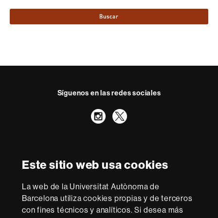
Buscar
Síguenos en las redes sociales
Instagram
Twitter
Reconocimiento internacional de la excelencia
HR
Este sitio web usa cookies
Excellence
in
Research
La web de la Universitat Autònoma de
-
Con la financiación de
Barcelona utiliza cookies propias y de terceros
Euraxess
con fines técnicos y analíticos. Si desea más