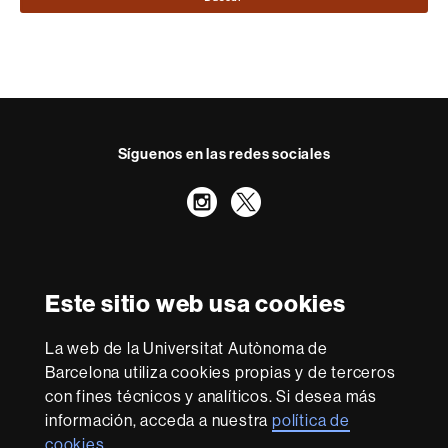
Síguenos en las redes sociales
Instagram
Twitter
Reconocimiento internacional de la excelencia
HR
Este sitio web usa cookies
Excellence
in
La web de la Universitat Autònoma de
Research
Con la financiación de
-
Barcelona utiliza cookies propias y de terceros
Euraxess
con fines técnicos y analíticos. Si desea más
información, acceda a nuestra
política de
cookies
.