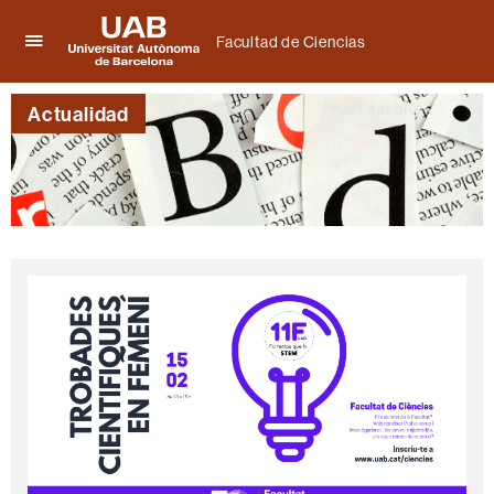
Facultad de Ciencias
Clica
UAB
aquí
Universitat
para
Actualidad
Autònoma
desplegar
de
el
Barcelona
menú
de
Facultad
de
Ciencias