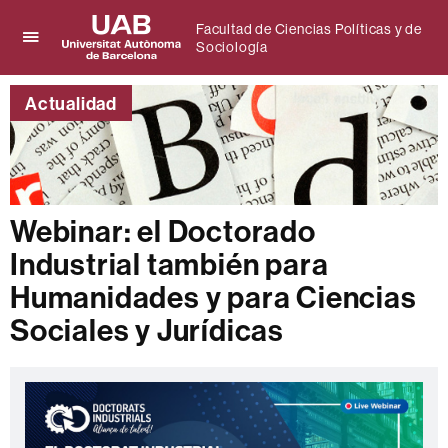
Facultad de Ciencias Políticas y de
Sociología
Clica
UAB
aquí
Universitat
para
Actualidad
Autònoma
desplegar
de
el
Barcelona
menú
de
Facultad
de
Webinar: el Doctorado
Ciencias
Industrial también para
Políticas
y
Humanidades y para Ciencias
de
Sociología
Sociales y Jurídicas