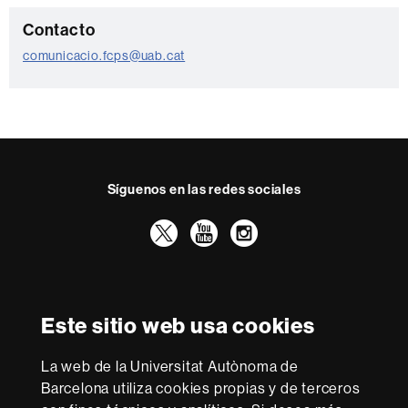
C
Contacto
o
comunicacio.fcps@uab.cat
n
t
a
c
t
Síguenos en las redes sociales
o
Twitter
YouTube
Instagram
Reconocimiento internacional de la excelencia
HR
Este sitio web usa cookies
Excellence
in
La web de la Universitat Autònoma de
Research
Con la financiación de
-
Barcelona utiliza cookies propias y de terceros
Euraxess