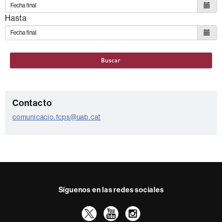
ODS
Hasta
Buscar
C
Contacto
o
comunicacio.fcps@uab.cat
n
t
a
c
t
Síguenos en las redes sociales
o
Twitter
YouTube
Instagram