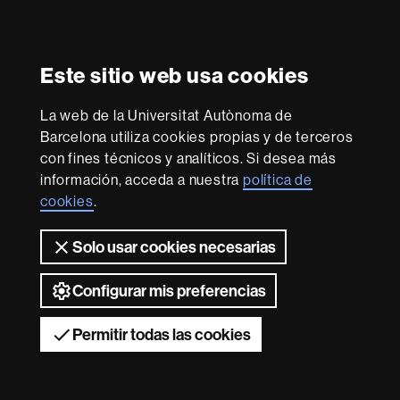
Reconocimiento internacional de la excelencia
HR
Este sitio web usa cookies
Excellence
in
La web de la Universitat Autònoma de
Research
Con la financiación de
-
Barcelona utiliza cookies propias y de terceros
Euraxess
con fines técnicos y analíticos. Si desea más
información, acceda a nuestra
política de
cookies
.
Sobre
esta
Solo usar cookies necesarias
web
Aviso legal
Protección de datos
Sobre el
web
Accesibilidad web
Mapa del web UAB
Configurar mis preferencias
2026 Universitat Autònoma de Barcelona
Permitir todas las cookies