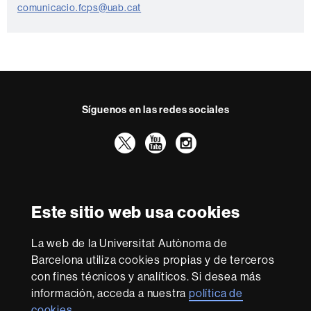
o
comunicacio.fcps@uab.cat
n
t
a
c
t
Síguenos en las redes sociales
o
Twitter
YouTube
Instagram
Reconocimiento internacional de la excelencia
HR
Este sitio web usa cookies
Excellence
in
Research
La web de la Universitat Autònoma de
-
Con la financiación de
Barcelona utiliza cookies propias y de terceros
Euraxess
con fines técnicos y analíticos. Si desea más
información, acceda a nuestra
política de
cookies
.