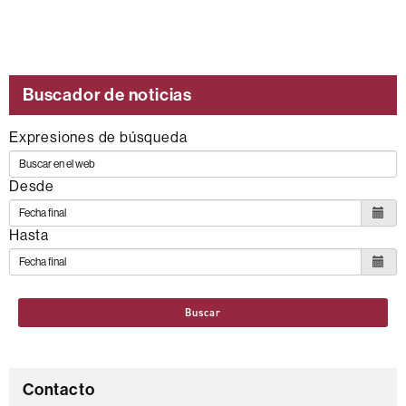
Esta
noticia
se
Buscador de noticias
engloba
dentro
Expresiones de búsqueda
de
los
Desde
siguientes
ODS
Hasta
Buscar
C
Contacto