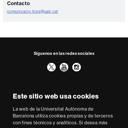
C
Contacto
o
comunicacio.fcps@uab.cat
n
t
a
c
t
Síguenos en las redes sociales
o
Twitter
YouTube
Instagram
Reconocimiento internacional de la excelencia
HR
Este sitio web usa cookies
Excellence
in
La web de la Universitat Autònoma de
Research
Con la financiación de
-
Barcelona utiliza cookies propias y de terceros
Euraxess
con fines técnicos y analíticos. Si desea más