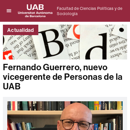
Facultad de Ciencias Políticas y de
Sociología
Clica
UAB
aquí
Universitat
para
Actualidad
Autònoma
desplegar
de
el
Barcelona
menú
de
Facultad
de
Fernando Guerrero, nuevo
Ciencias
vicegerente de Personas de la
Políticas
y
UAB
de
Sociología