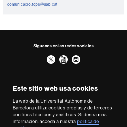
o
comunicacio.fcps@uab.cat
n
t
a
c
t
Síguenos en las redes sociales
o
Twitter
YouTube
Instagram
Reconocimiento internacional de la excelencia
HR
Este sitio web usa cookies
Excellence
in
La web de la Universitat Autònoma de
Research
Con la financiación de
-
Barcelona utiliza cookies propias y de terceros
Euraxess
con fines técnicos y analíticos. Si desea más
información, acceda a nuestra
política de