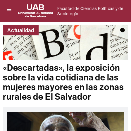
Facultad de Ciencias Políticas y de
Sociología
Clica
UAB
aquí
Universitat
para
Actualidad
Autònoma
desplegar
de
el
Barcelona
menú
de
Facultad
de
«Descartadas», la exposición
Ciencias
sobre la vida cotidiana de las
Políticas
y
mujeres mayores en las zonas
de
Sociología
rurales de El Salvador