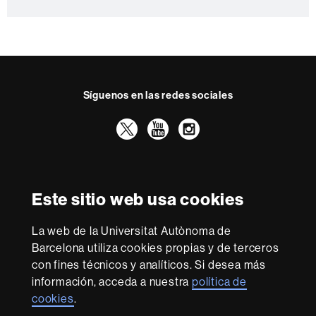
n
t
a
c
t
Síguenos en las redes sociales
o
Twitter
YouTube
Instagram
Reconocimiento internacional de la excelencia
HR
Este sitio web usa cookies
Excellence
in
Research
La web de la Universitat Autònoma de
-
Con la financiación de
Barcelona utiliza cookies propias y de terceros
Euraxess
con fines técnicos y analíticos. Si desea más
información, acceda a nuestra
política de
cookies
.
Sobre