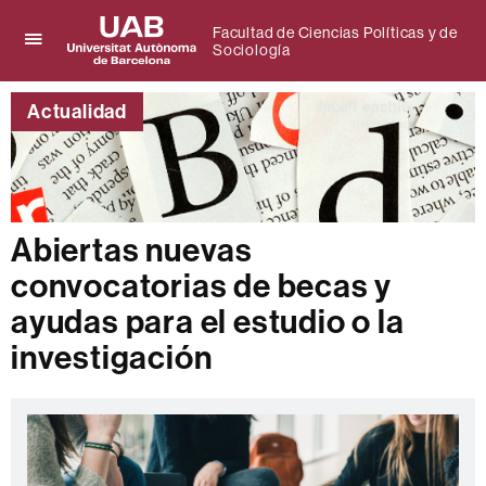
Facultad de Ciencias Políticas y de
Sociología
Clica
UAB
aquí
Universitat
para
Actualidad
Autònoma
desplegar
de
el
Barcelona
menú
de
Facultad
de
Abiertas nuevas
Ciencias
Políticas
convocatorias de becas y
y
de
ayudas para el estudio o la
Sociología
investigación