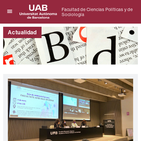
Facultad de Ciencias Políticas y de
Sociología
Clica
UAB
aquí
Universitat
para
Actualidad
Autònoma
desplegar
de
el
Barcelona
menú
de
Facultad
de
Ciencias
Políticas
y
de
Sociología