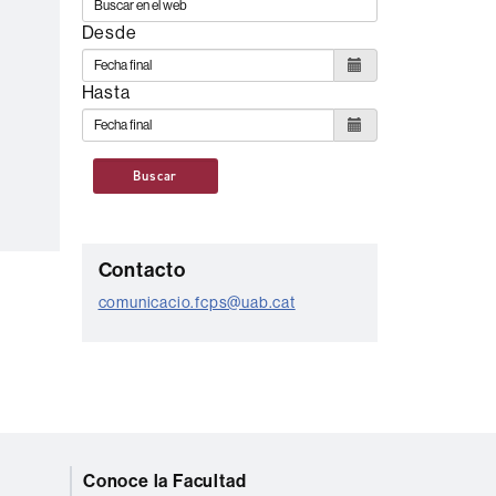
Desde
Hasta
Buscar
C
Contacto
o
comunicacio.fcps@uab.cat
n
t
a
c
t
Conoce la Facultad