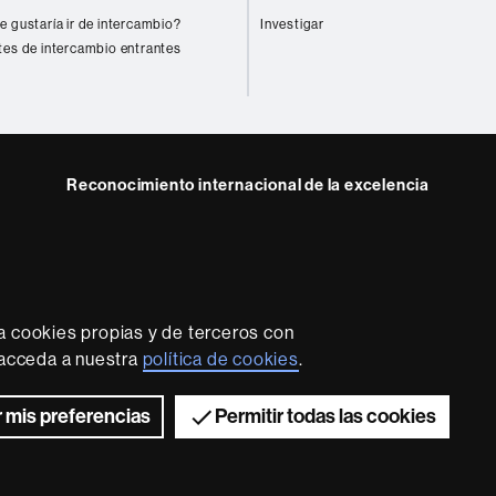
e gustaría ir de intercambio?
Investigar
tes de intercambio entrantes
Reconocimiento internacional de la excelencia
HR
ram
Excellence
in
Research
-
Euraxess
a cookies propias y de terceros con
rotección de datos
Sobre el web
Accesibilidad web
Mapa
, acceda a nuestra
política de cookies
.
2026 Universitat Autònoma de Barcelona
 mis preferencias
Permitir todas las cookies