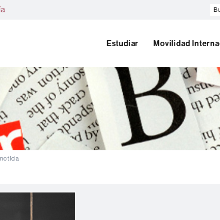
Bu
ía
en
el
w
Estudiar
Movilidad Interna
 notícia