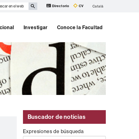
scar
Directorio
CV
Català
eb
cional
Investigar
Conoce la Facultad
Buscador de noticias
Expresiones de búsqueda