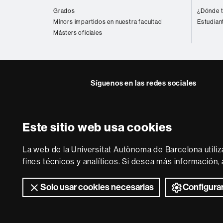
web
Grados
¿Dónde t
Mínors impartidos en nuestra facultad
Estudian
Másters oficiales
Síguenos en las redes sociales
Twitter
YouTube
Instag
Este sitio web usa cookies
Sobre
esta
La web de la Universitat Autònoma de Barcelona utiliz
web
Aviso legal
P
fines técnicos y analíticos. Si desea más información
Solo usar cookies necesarias
Configurar