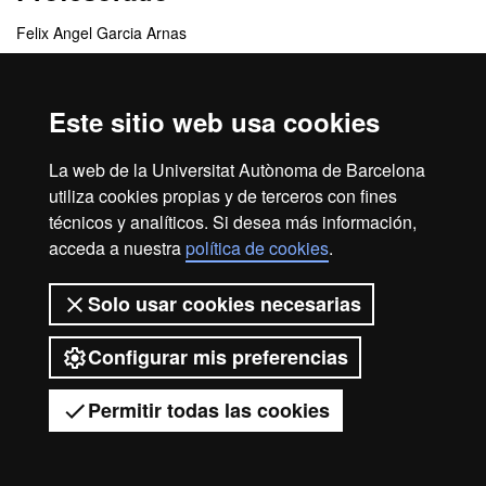
Felix Angel Garcia Arnas
Maria Montserrat Rivera Del Alamo
Este sitio web usa cookies
Centros responsables
La web de la Universitat Autònoma de Barcelona
Departamento de Medicina y Cirugía Animal
utiliza cookies propias y de terceros con fines
técnicos y analíticos. Si desea más información,
acceda a nuestra
política de cookies
.
Inicio
Aviso legal
Protección de datos
Solo usar cookies necesarias
Sobre el web
Accesibilidad web
Configurar mis preferencias
2026 Universitat Autònoma de
Barcelona
Permitir todas las cookies
Tienes dudas?
Desplegar el menú móvil