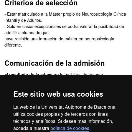
Criterios de selección
- Estar matriculado a la Máster propio de Neuropsicología Clínica
Infantil y de Adultos.
- Solo en casos excepcionales se podrá valorar la posibilidad de
admitir a alumnado que
haya recibido una formación de máster en neuropsicología
diferente.
Comunicación de la admisión
El
resultado de la admisión
lo recibirás, de manera
personalizada, en la dirección de correo electrónico que indiques
cuando hagas la inscripción. En este correo se te indicará cómo
Este sitio web usa cookies
tienes que proceder para formalizar la matrícula.
Revisa la
bandeja de correo basura
de tu correo electrónico. A
La web de la Universitat Autònoma de Barcelona
veces, los mensajes pueden entrar como correo basura.
utiliza cookies propias y de terceros con fines
técnicos y analíticos. Si desea más información,
acceda a nuestra
política de cookies
.