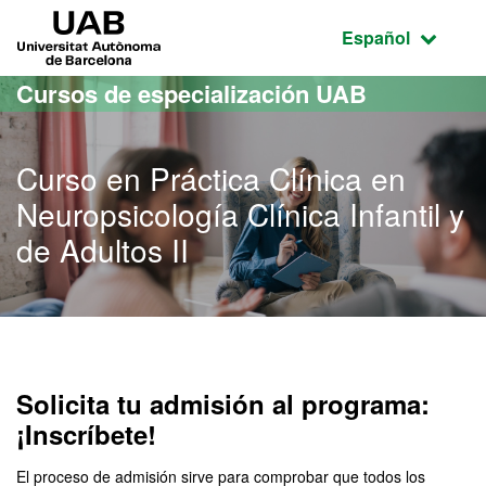
Acceso al contenido principal
Acceso a la navegación de la página
UAB Universitat Autònoma de Barcelona
Idioma seleccio
Español
Cursos de especialización UAB
Curso en Práctica Clínica en
Neuropsicología Clínica Infantil y
de Adultos II
Solicita tu admisión al programa:
¡Inscríbete!
El proceso de admisión sirve para comprobar que todos los