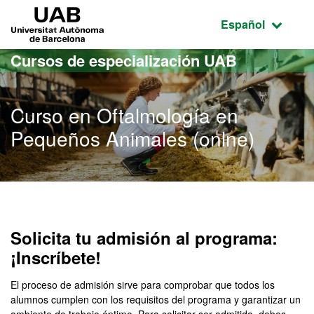
Acceso al contenido principal
Acceso a la navegación de la página
UAB Universitat Autònoma de Barcelona
Idioma seleccio
Español
Cursos de especialización UAB
Curso en Oftalmología en
Pequeños Animales (onlne)
Solicita tu admisión al programa:
¡Inscríbete!
El proceso de admisión sirve para comprobar que todos los
alumnos cumplen con los requisitos del programa y garantizar un