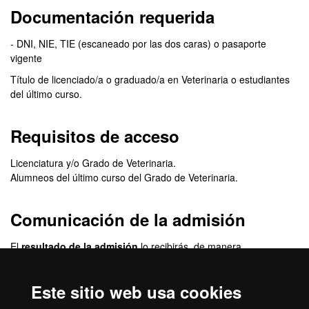
Documentación requerida
- DNI, NIE, TIE (escaneado por las dos caras) o pasaporte
vigente
Título de licenciado/a o graduado/a en Veterinaria o estudiantes
del último curso.
Requisitos de acceso
Licenciatura y/o Grado de Veterinaria.
Alumneos del último curso del Grado de Veterinaria.
Comunicación de la admisión
El
resultado de la admisión
lo recibirás, de manera
personalizada, en la dirección de correo electrónico que indiques
cuando hagas la inscripción. En este correo se te indicará cómo
Este sitio web usa cookies
tienes que proceder para formalizar la matrícula.