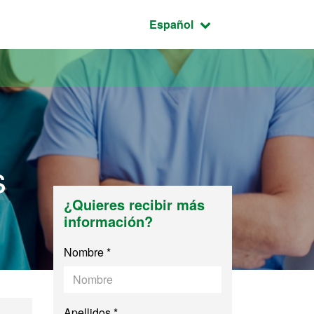
Idioma seleccionado:
Español
s
¿Quieres recibir más
información?
Nombre *
Apellidos *