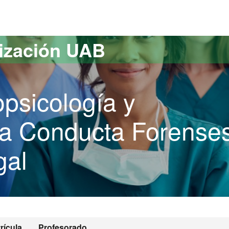
versitat Autònoma de Barcelona
lización UAB
psicología y
la Conducta Forense
gal
rícula
Profesorado