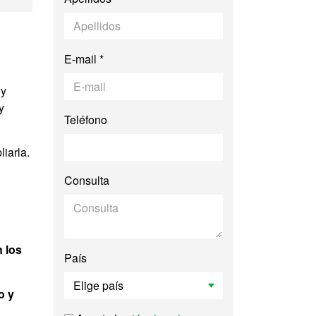
E-mail *
 y
y
Teléfono
iarla.
Consulta
 los
País
o y