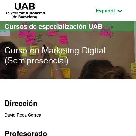
Acceso al contenido principal
Acceso a la navegación de la página
UAB Universitat Autònoma de Barcelona
Idioma seleccio
Español
Cursos de especialización UAB
Curso en Marketing Digital
(Semipresencial)
Dirección
David Roca Correa
Profesorado