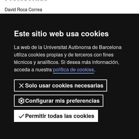
David Roca Correa
Centros responsables
Este sitio web usa cookies
Departamento de Publicidad, Relaciones Públicas y
La web de la Universitat Autònoma de Barcelona
Comunicación Audiovisual
utiliza cookies propias y de terceros con fines
técnicos y analíticos. Si desea más información,
acceda a nuestra
política de cookies
.
Inicio
Aviso legal
Protección de datos
Solo usar cookies necesarias
Sobre el web
Accesibilidad web
2026 Universitat Autònoma de
Configurar mis preferencias
Barcelona
Permitir todas las cookies
Tienes dudas?
Desplegar el menú móvil