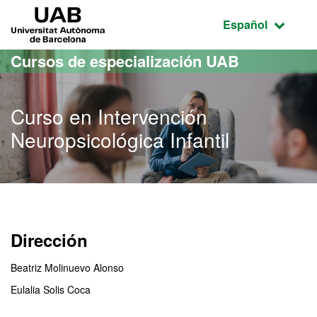
Acceso al contenido principal
Acceso a la navegación de la página
UAB Universitat Autònoma de Barcelona
Idioma seleccio
Español
Cursos de especialización UAB
Curso en Intervención
Neuropsicológica Infantil
Dirección
Beatriz Molinuevo Alonso
Eulalia Solis Coca