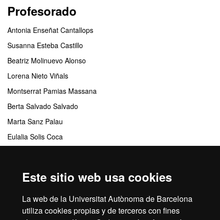
Profesorado
Antonia Enseñat Cantallops
Susanna Esteba Castillo
Beatriz Molinuevo Alonso
Lorena Nieto Viñals
Montserrat Pamias Massana
Berta Salvado Salvado
Marta Sanz Palau
Eulalia Solis Coca
Virginia Tremols Montoya
Este sitio web usa cookies
Centros responsables
La web de la Universitat Autònoma de Barcelona
Departamento de Psiquiatría y Medicina Legal
utiliza cookies propias y de terceros con fines