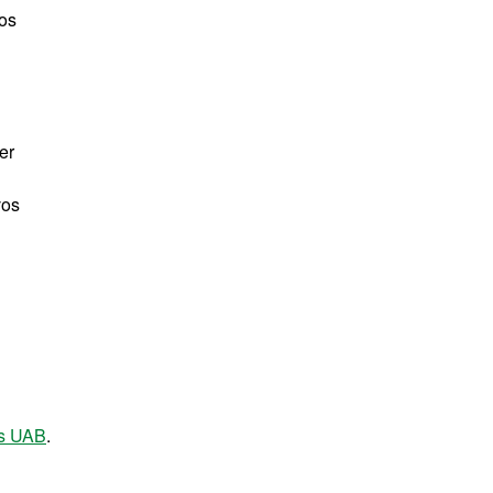
ios
er
vos
as UAB
.