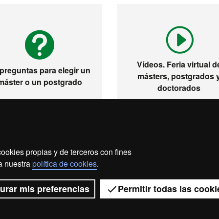
Vídeos. Feria virtual d
 preguntas para elegir un
másters, postgrados 
máster o un postgrado
doctorados
ookies propias y de terceros con fines
so legal
Protección de datos
Sobre el web
Accesibi
 a nuestra
política de cookies
.
2026 Universitat Autònoma de Barcelona
urar mis preferencias
Permitir todas las cooki