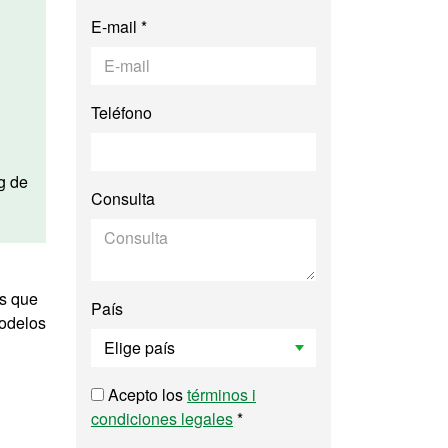
E-mail *
Teléfono
g de
Consulta
as que
País
modelos
Acepto los
términos i
condiciones legales
*