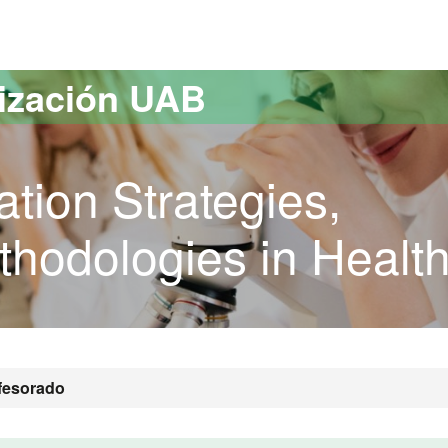
versitat Autònoma de Barcelona
lización UAB
tion Strategies,
hodologies in Healt
fesorado