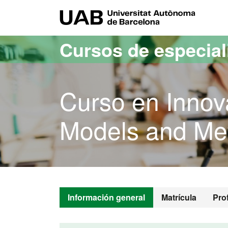
Acceso al contenido principal
Acceso a la navegación de la página
UAB Uni
Cursos de especia
Curso en Innova
Models and Met
Información general
Matrícula
Pro