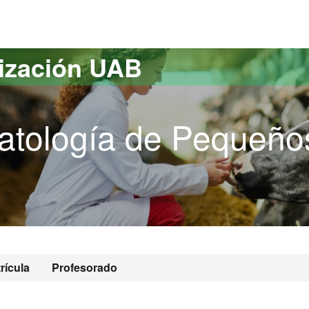
versitat Autònoma de Barcelona
lización UAB
atología de Pequeño
rícula
Profesorado