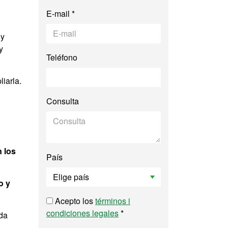
E-mail *
 y
y
Teléfono
iarla.
Consulta
 los
País
o y
Acepto los
términos i
condiciones legales
*
ada