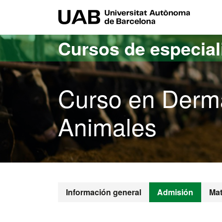
Acceso al contenido principal
Acceso a la navegación de la página
UAB Uni
Cursos de especia
Curso en Derm
Animales
Información general
Admisión
Mat