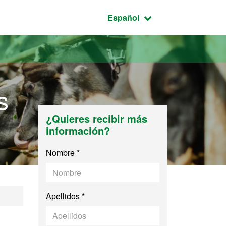
Idioma seleccionado:
Español
s
¿Quieres recibir más
información?
Nombre *
Apellidos *