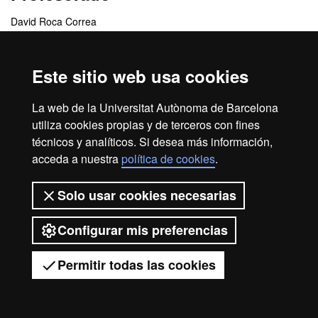
David Roca Correa
Centros responsables
Este sitio web usa cookies
Departamento de Publicidad, Relaciones Públicas y
La web de la Universitat Autònoma de Barcelona
Comunicación Audiovisual
utiliza cookies propias y de terceros con fines
técnicos y analíticos. Si desea más información,
acceda a nuestra
política de cookies
.
Inicio
Aviso legal
Protección de datos
Solo usar cookies necesarias
Sobre el web
Accesibilidad web
2026 Universitat Autònoma de
Configurar mis preferencias
Barcelona
Permitir todas las cookies
Tienes dudas?
Desplegar el menú móvil