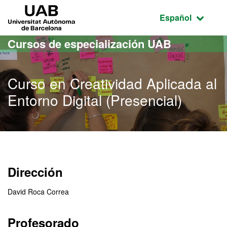
Acceso al contenido principal
Acceso a la navegación de la página
UAB Universitat Autònoma de Barcelona
Idioma seleccio
Español
Cursos de especialización UAB
Curso en Creatividad Aplicada al
Entorno Digital (Presencial)
Dirección
David Roca Correa
Profesorado