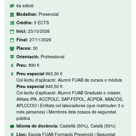
6a edició
Modalitat:
Presencial
Crèdits:
5 ECTS
Inici:
23/10/2026
Final:
27/11/2026
Places:
30
Orientació:
Professional
Preu:
890 €
Preu especial
863,30 €
Col·lectiu d'aplicació: Alumni FUAB de cursos o mòduls
Preu especial
845,50 €
Col·lectiu d'aplicació: Alumni FUAB Graduats o màster.
Afiliats IPA, ACCPOLC, SAP-FEPOL, ACPIDA, ABACOS,
APLCCOO i Entitats col·laboradores (que matriculen 3 o
més persones) i Membres dels cossos de seguretat
pública
Idioma de docència:
Castellà (50%), Català (50%)
Lloc:
Escola FUAB Formació Prevenció i Seguretat