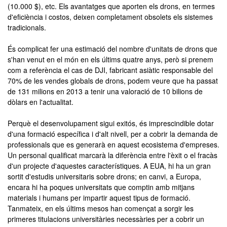
(10.000 $), etc. Els avantatges que aporten els drons, en termes
d'eficiència i costos, deixen completament obsolets els sistemes
tradicionals.
És complicat fer una estimació del nombre d'unitats de drons que
s'han venut en el món en els últims quatre anys, però si prenem
com a referència el cas de DJI, fabricant asiàtic responsable del
70% de les vendes globals de drons, podem veure que ha passat
de 131 milions en 2013 a tenir una valoració de 10 bilions de
dòlars en l'actualitat.
Perquè el desenvolupament sigui exitós, és imprescindible dotar
d'una formació específica i d'alt nivell, per a cobrir la demanda de
professionals que es generarà en aquest ecosistema d'empreses.
Un personal qualificat marcarà la diferència entre l'èxit o el fracàs
d'un projecte d'aquestes característiques. A EUA, hi ha un gran
sortit d'estudis universitaris sobre drons; en canvi, a Europa,
encara hi ha poques universitats que comptin amb mitjans
materials i humans per impartir aquest tipus de formació.
Tanmateix, en els últims mesos han començat a sorgir les
primeres titulacions universitàries necessàries per a cobrir un