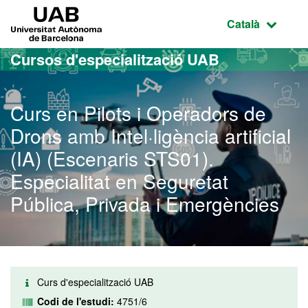
Ves al contingut principal
Ves a la navegació de la pàgina
UAB Universitat Autònoma de Barcelona
Idioma selecci
Català
Cursos d'especialització UAB
Curs en Pilots i Operadors de
Drons amb Intel·ligència artificial
(IA) (Escenaris STS01).
Especialitat en Seguretat
Pública, Privada i Emergències
Curs d'especialització UAB
Codi de l'estudi:
4751/6