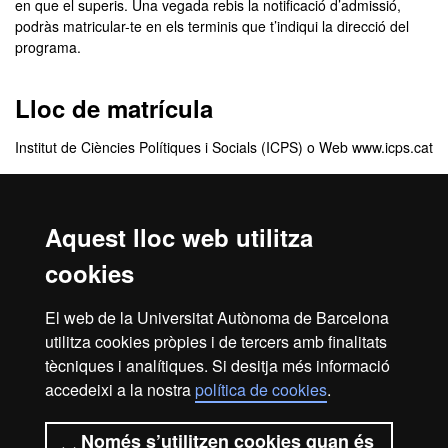
en que el superis. Una vegada rebis la notificació d’admissió,
podràs matricular-te en els terminis que t’indiqui la direcció del
programa.
Lloc de matrícula
Institut de Ciències Polítiques i Socials (ICPS) o Web www.icps.cat
Preu
Aquest lloc web utilitza
840 €
cookies
Crèdits
El web de la Universitat Autònoma de Barcelona
utilitza cookies pròpies i de tercers amb finalitats
12 ECTS
tècniques i analítiques. Si desitja més informació
accedeixi a la nostra
política de cookies
.
Inici
Avís legal
Protecció de dades
Només s’utilitzen cookies quan és