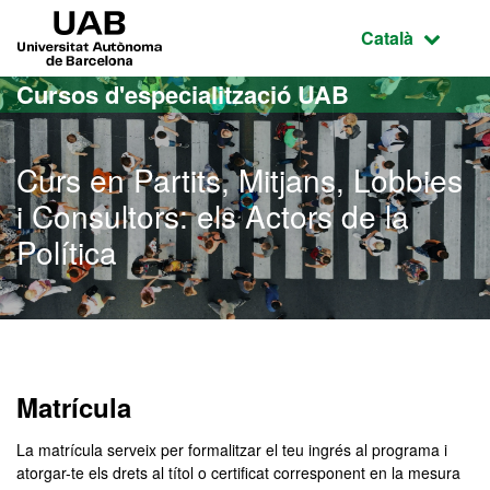
Ves al contingut principal
Ves a la navegació de la pàgina
UAB Universitat Autònoma de Barcelona
Idioma selecci
Català
Cursos d'especialització UAB
Curs en Partits, Mitjans, Lobbies
i Consultors: els Actors de la
Política
Matrícula
La matrícula serveix per formalitzar el teu ingrés al programa i
atorgar-te els drets al títol o certificat corresponent en la mesura