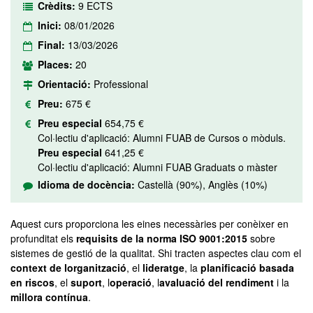
Crèdits:
9 ECTS
Inici:
08/01/2026
Final:
13/03/2026
Places:
20
Orientació:
Professional
Preu:
675 €
Preu especial
654,75 €
Col·lectiu d'aplicació: Alumni FUAB de Cursos o mòduls.
Preu especial
641,25 €
Col·lectiu d'aplicació: Alumni FUAB Graduats o màster
Idioma de docència:
Castellà (90%), Anglès (10%)
Aquest curs proporciona les eines necessàries per conèixer en
profunditat els
requisits de la norma ISO 9001:2015
sobre
sistemes de gestió de la qualitat. Shi tracten aspectes clau com el
context de lorganització
, el
lideratge
, la
planificació basada
en riscos
, el
suport
, l
operació
, l
avaluació del rendiment
i la
millora contínua
.