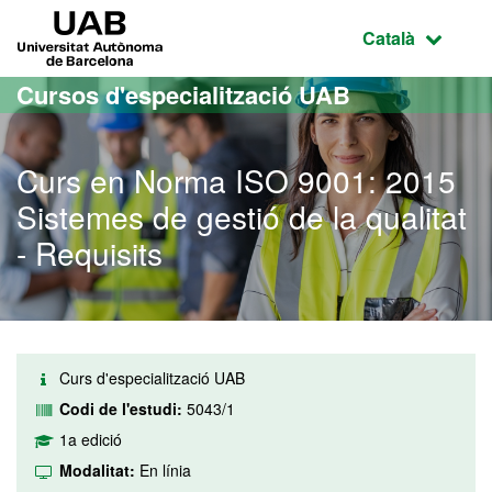
Ves al contingut principal
Ves a la navegació de la pàgina
UAB Universitat Autònoma de Barcelona
Idioma selecci
Català
Cursos d'especialització UAB
Curs en Norma ISO 9001: 2015
Sistemes de gestió de la qualitat
- Requisits
Curs d'especialització UAB
Codi de l'estudi:
5043/1
1a edició
Modalitat:
En línia