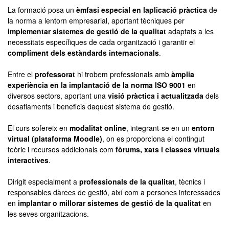
La formació posa un
èmfasi especial en laplicació pràctica
de
la norma a lentorn empresarial, aportant tècniques per
implementar sistemes de gestió de la qualitat
adaptats a les
necessitats específiques de cada organització i garantir el
compliment dels estàndards internacionals
.
Entre el
professorat
hi trobem professionals amb
àmplia
experiència en la implantació de la norma ISO 9001
en
diversos sectors, aportant una
visió pràctica i actualitzada
dels
desafiaments i beneficis daquest sistema de gestió.
El curs sofereix en
modalitat online
, integrant-se en un
entorn
virtual (plataforma Moodle)
, on es proporciona el contingut
teòric i recursos addicionals com
fòrums, xats i classes virtuals
interactives
.
Dirigit especialment a
professionals de la qualitat
, tècnics i
responsables dàrees de gestió, així com a persones interessades
en
implantar o millorar sistemes de gestió de la qualitat
en
les seves organitzacions.