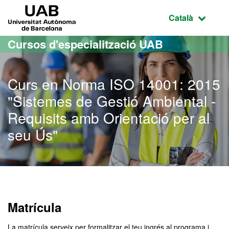
Ves al contingut principal
Ves a la navegació de la pàgina
UAB Universitat Autònoma de Barcelona
Idioma selecci
Català
Cursos d'especialització UAB
Curs en Norma ISO 14001: 2015
"Sistemes de Gestió Ambiental -
Requisits amb Orientació per al
seu Ús"
Matrícula
La matrícula serveix per formalitzar el teu ingrés al programa i