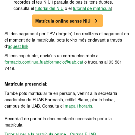
recordes el teu NIU i paraula de pas (si tens dubtes,
consulta el
tutorial del NIU
o el
tutorial de matrícula
):
Matrícula online sense NIU
Si tries pagament per TPV (targeta) i no realitzes el pagament en
el moment de la matrícula, pots fer-ho més endavant a través
d'
aquest link
.
Si tens cap dubte, envia'ns un correu electrònic a
formacio.continua.fuabformacio@uab.cat
o truca'ns al 93 581
7449.
Matrícula presencial
:
També pots matricular-te en persona, venint a la secretaria
acadèmica de FUAB Formació, edifici Blanc, planta baixa,
campus de la UAB. Consulta el
mapa i horaris
.
Recorda't de portar la documentació necessària per a la
matrícula.
Tutorial per a la matrícula online - Cursos FUAB