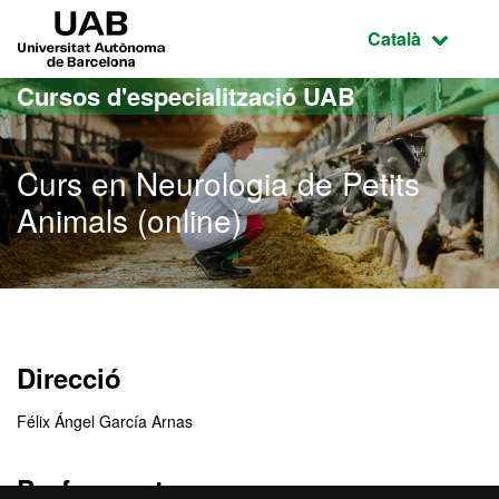
Ves al contingut principal
Ves a la navegació de la pàgina
UAB Universitat Autònoma de Barcelona
Idioma selecci
Català
Cursos d'especialització UAB
Curs en Neurologia de Petits
Animals (online)
Direcció
Félix Ángel García Arnas
Professorat