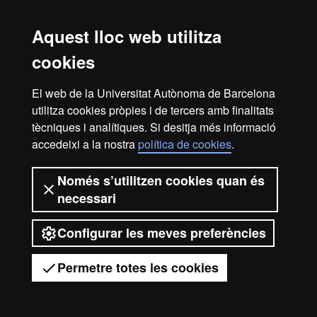
Sonia Añor Torres
Aquest lloc web utilitza
Felix Angel Garcia Arnas
cookies
Centres responsables
El web de la Universitat Autònoma de Barcelona
utilitza cookies pròpies i de tercers amb finalitats
Departament de Medicina i Cirurgia Animal
tècniques i analítiques. Si desitja més informació
accedeixi a la nostra
política de cookies
.
Inici
Avís legal
Protecció de dades
Només s’utilitzen cookies quan és
necessari
Sobre el web
Accessibilitat web
Configurar les meves preferències
2026 Universitat Autònoma de
Barcelona
Permetre totes les cookies
Tens dubtes?
Desplegar el menú mòbil