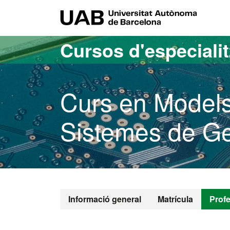
Ves al contingut principal
Ves a la navegació de la pàgina
UAB Uni
Cursos d'especiali
Curs en Models
Sistemes de G
Informació general
Matrícula
Prof