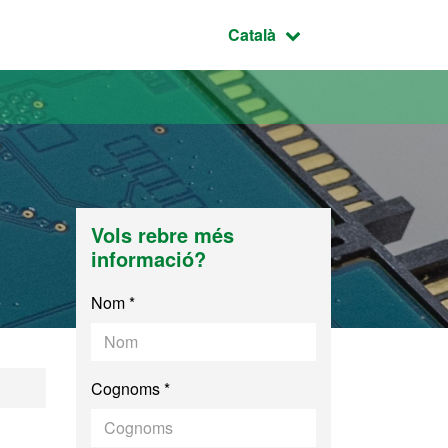
Idioma seleccionat:
Català
Vols rebre més
informació?
Nom *
Cognoms *