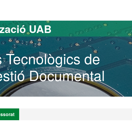
versitat Autònoma de Barcelona
tzació UAB
 Tecnològics de
estió Documental
essorat