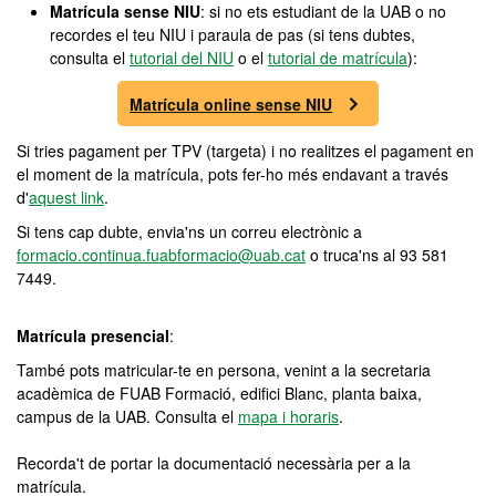
Matrícula sense NIU
: si no ets estudiant de la UAB o no
recordes el teu NIU i paraula de pas (si tens dubtes,
consulta el
tutorial del NIU
o el
tutorial de matrícula
):
Matrícula online sense NIU
Si tries pagament per TPV (targeta) i no realitzes el pagament en
el moment de la matrícula, pots fer-ho més endavant a través
d'
aquest link
.
Si tens cap dubte, envia'ns un correu electrònic a
formacio.continua.fuabformacio@uab.cat
o truca'ns al 93 581
7449.
Matrícula presencial
:
També pots matricular-te en persona, venint a la secretaria
acadèmica de FUAB Formació, edifici Blanc, planta baixa,
campus de la UAB. Consulta el
mapa i horaris
.
Recorda't de portar la documentació necessària per a la
matrícula.