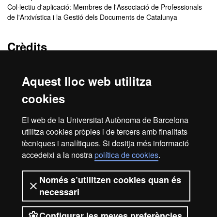
Col·lectiu d'aplicació: Membres de l'Associació de Professionals
de l'Arxivística i la Gestió dels Documents de Catalunya
Crèdits
3 ECTS
Aquest lloc web utilitza
Cancel·lació del programa
cookies
En cas que no s’assoleixi el nombre mínim d’estudiants per
El web de la Universitat Autònoma de Barcelona
garantir la viabilitat del programa, o per una altra raó de força
utilitza cookies pròpies i de tercers amb finalitats
major, el centre es reserva el dret de cancel·lar el programa.
tècniques i analítiques. Si desitja més informació
accedeixi a la nostra
política de cookies
.
Inici
Avís legal
Protecció de dades
Només s’utilitzen cookies quan és
necessari
Sobre el web
Accessibilitat web
Configurar les meves preferències