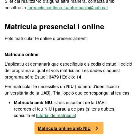
Si et cal realitzar-lo d'alguna altra manera, contacta amb
nosaltres a
formacio.continua.fuabformacio@uab.cat
Matrícula presencial i online
Pots matricular-te online o presencialment:
Matrícula online
:
L'aplicatiu et demanarà que especifiquis els codis d'estudi i edició
del programa al qual et vols matricular. Les dades d'aquest
programa són: Estudi:
3479
i Edició:
14
Per matricular-te necessites un
NIU
(número d'identificació
universitària de la UAB). Tria l'opció que correspongui al teu cas:
Matrícula amb NIU
: si ets estudiant de la UAB i
recordes el teu NIU i paraula de pas (si tens dubtes,
consulta el
tutorial de matrícula
):
Matrícula online amb NIU