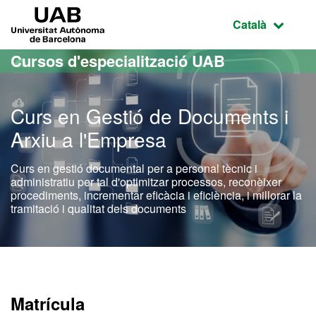
Ves al contingut principal
Ves a la navegació de la pàgina
UAB Universitat Autònoma de Barcelona
Idioma selecci
Català
Cursos d'especialització UAB
Curs en Gestió de Documents i
Arxiu a l'Empresa
Curs en gestió documental per a personal tècnic i
administratiu per tal d'optimitzar processos, reconèixer
procediments, incrementar eficàcia i eficiència, i millorar la
tramitació i qualitat dels documents
Matrícula