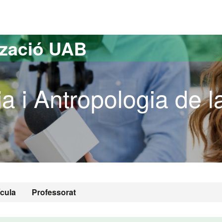
versitat Autònoma de Barcelona
tzació UAB
ia i Antropologia de l
ícula
Professorat