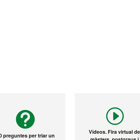
Vídeos. Fira virtual d
0 preguntes per triar un
màsters, postgraus i