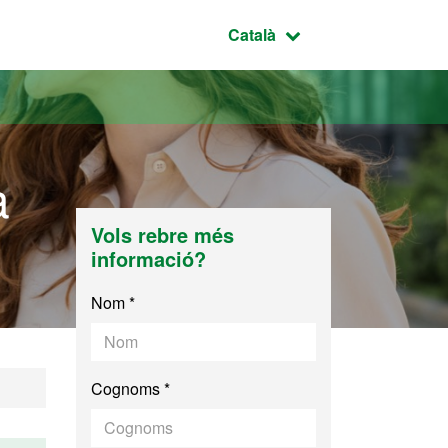
Idioma seleccionat:
Català
a
Vols rebre més
informació?
Nom *
Cognoms *