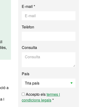
E-mail *
Telèfon
ll
lès,
Consulta
País
nció a
Accepto els
termes i
a i
condicions legals
*