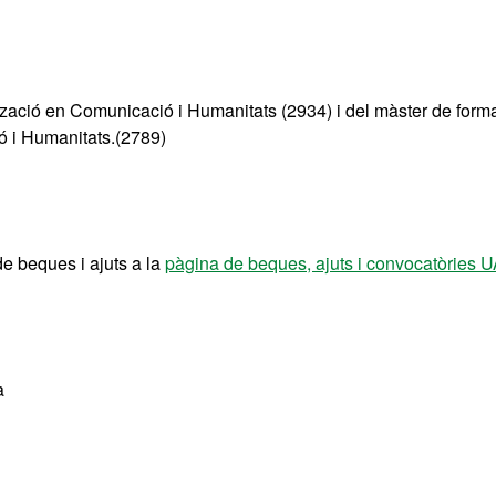
tzació en Comunicació i Humanitats (2934) i del màster de form
ó i Humanitats.(2789)
de beques i ajuts a la
pàgina de beques, ajuts i convocatòries 
a