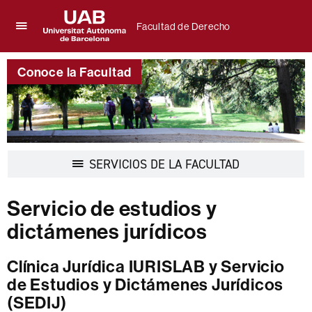
Facultad de Derecho
Clica
UAB
aquí
Universitat
para
Conoce la Facultad
Autònoma
desplegar
de
el
Barcelona
menú
de
Facultad
de
Desplegar
SERVICIOS DE LA FACULTAD
Derecho
la
navegación
Servicio de estudios y
dictámenes jurídicos
Clínica Jurídica IURISLAB y Servicio
de Estudios y Dictámenes Jurídicos
(SEDIJ)