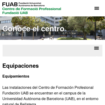
Cli
aq
pa
Conoce el centro
de
el
me
de
Fo
Despl
Servi
Pr
la
de
Equipaciones
Fu
cent
naveg
UA
Equipamientos
Las instalaciones del Centro de Formación Profesional
Fundación UAB se encuentran en el campus de la
Universidad Autónoma de Barcelona (UAB), en el entorno
natural de Bellaterra.