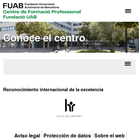
Cli
aq
pa
Conoce el centro
de
el
me
de
Fo
Despl
Form
Pr
la
Profe
Fu
Fund
Reconocimiento internacional de la excelencia
naveg
U
UA
HR
Excell
Aviso legal
Protección de datos
Sobre el web