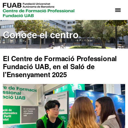
Cli
aq
pa
Conoce el centro
de
el
me
de
El Centre de Formació Professional
Fo
Fundació UAB, en el Saló de
Pr
l'Ensenyament 2025
Fu
UA