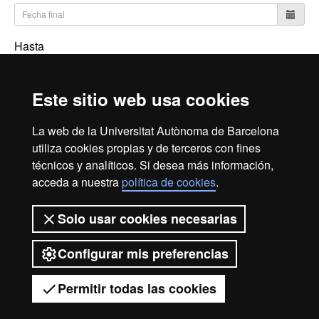
Hasta
Este sitio web usa cookies
Buscar
La web de la Universitat Autònoma de Barcelona
utiliza cookies propias y de terceros con fines
técnicos y analíticos. Si desea más información,
Reconocimiento internacional de la excelencia
acceda a nuestra
política de cookies
.
HR
Solo usar cookies necesarias
Excell
Configurar mis preferencias
Aviso legal
Protección de datos
Sobre el web
Permitir todas las cookies
Accesibilidad web
Mapa del web UAB