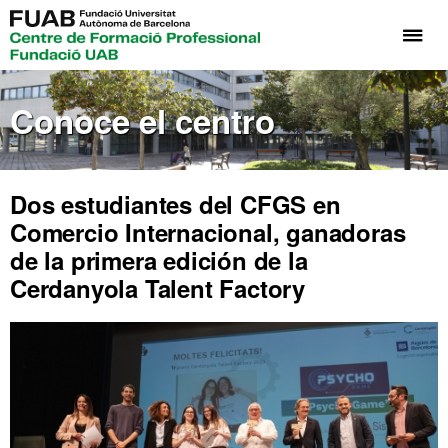
Cli
aq
pa
Conoce el centro
de
el
me
de
Dos estudiantes del CFGS en
Fo
Comercio Internacional, ganadoras
Pr
de la primera edición de la
Fu
Cerdanyola Talent Factory
UA