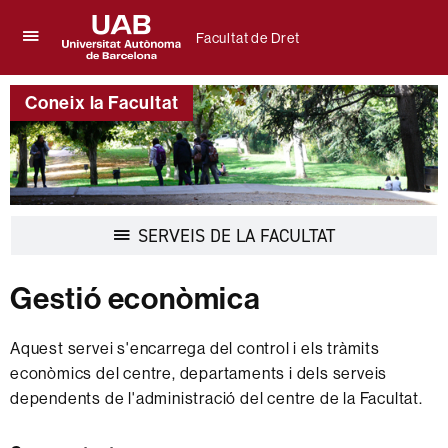
Facultat de Dret
Prem
UAB
per
Universitat
desplegar
Coneix la Facultat
Autònoma
el
de
menú
Barcelona
de
Facultat
de
Dret
Desplegar
SERVEIS DE LA FACULTAT
la
navegació
Gestió econòmica
Aquest servei s'encarrega del control i els tràmits
econòmics del centre, departaments i dels serveis
dependents de l'administració del centre de la Facultat.