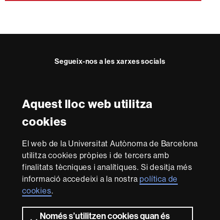
Segueix-nos a les xarxes socials
Twitter
YouTube
Instagram
LinkedIn
Facultat
UAB
Aquest lloc web utilitza
Reconeixement internacional de l'excel·lència
Dret
cookies
HR
Excellence
El web de la Universitat Autònoma de Barcelona
in
utilitza cookies pròpies i de tercers amb
Research
-
Amb el finançament de
finalitats tècniques i analítiques. Si desitja més
Euraxess
informació accedeixi a la nostra
política de
cookies
.
Sobre
Només s’utilitzen cookies quan és